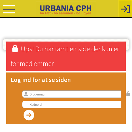
Ups! Du har ramt en side der kun er
for medlemmer
Log ind for at se siden