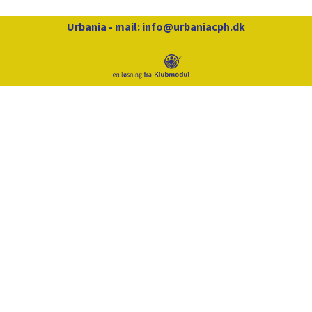
Urbania
- mail:
info@urbaniacph.dk