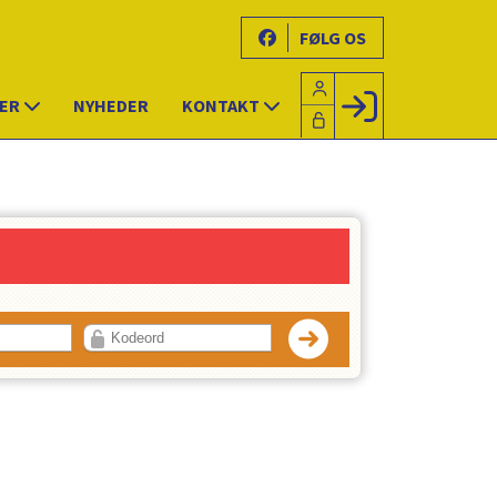
FØLG OS
TER
NYHEDER
KONTAKT
Facebook login
Husk mig
Glemt password
Opret profil
LOG IND