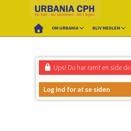
OM URBANIA
BLIV MEDLEM
Ups! Du har ramt en side de
Log ind for at se siden