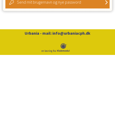
Send mit brugernavn og nye password
Urbania
- mail:
info@urbaniacph.dk